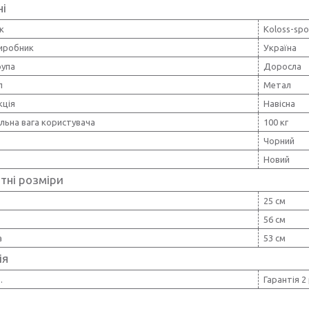
ні
к
Koloss-spo
виробник
Україна
рупа
Доросла
л
Метал
кція
Навісна
льна вага користувача
100 кг
Чорний
Новий
тні розміри
25 см
56 см
а
53 см
ія
.
Гарантія 2