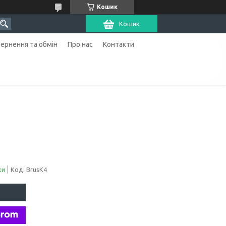
Кошик
Кошик
ернення та обмін
Про нас
Контакти
ки
Код:
BrusK4