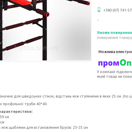
+380 (67) 741-57
повернення товару
У компанії підключ
який товар не пок
значені для шведських стінок, відстань між ступенеми в яких 25 см. (по 
їх профільної труби 40*40.
 характеристики:
59 см
 см
ь між щаблями для встановлення брусів: 23-25 см