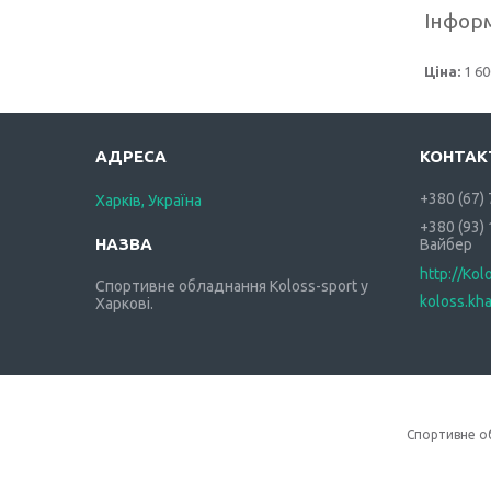
Інформ
Ціна:
1 60
+380 (67)
Харків, Україна
+380 (93)
Вайбер
http://Kol
Спортивне обладнання Koloss-sport у
koloss.kh
Харкові.