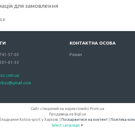
ація для замовлення
0 ₴
 741-57-03
Роман
 101-01-33
oss.com.ua
arkov@gmail.com
Сайт створений на маркетплейсі
Prom.ua
Продавець на Bigl.ua
Спортивне обладнання Koloss-sport у Харкові. |
Поскаржитися на контент
|
Політика кон
Select Language
▼