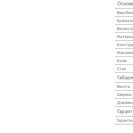
Основ
Виробни
Країна 
Вікова г
Матеріа
Констру
Максима
Колір
Стан
Габари
Висота
Ширина
Довжин
Гарант
Гарантія 