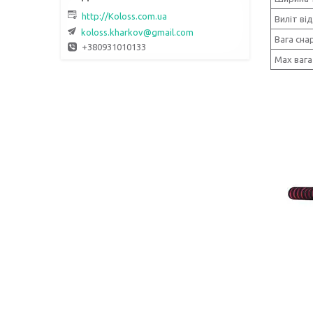
http://Koloss.com.ua
Виліт від
koloss.kharkov@gmail.com
Вага сна
+380931010133
Max вага