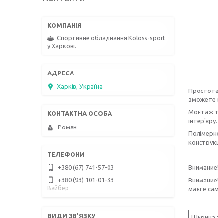
Спортивне обладнання Koloss-sport
у Харкові.
Харків, Україна
Простота 
зможете в
Монтаж ту
інтер'єру.
Роман
Полімерне
конструкц
Внимание!
+380 (67) 741-57-03
+380 (93) 101-01-33
Внимание!
Вайбер
маєте сам
Ширина 