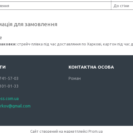
лення
До стіни
ація для замовлення
₴
паковки:
стрейч-плівка під час доставляння по Харкові, картон під час 
 741-57-03
Роман
 101-01-33
oss.com.ua
arkov@gmail.com
Сайт створений на маркетплейсі
Prom.ua