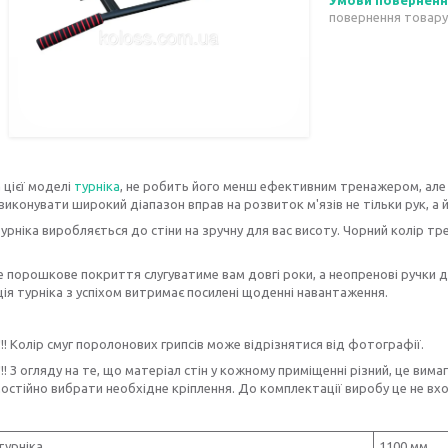
повернення товару
цієї моделі
турніка
, не робить його менш ефективним тренажером, але
иконувати широкий діапазон вправ на розвиток м'язів не тільки рук, а й 
рніка виробляється до стіни на зручну для вас висоту. Чорний колір т
 порошкове покриття слугуватиме вам довгі роки, а неопренові ручки 
ія турніка з успіхом витримає посилені щоденні навантаження.
!! Колір смуг поролонових грипсів може відрізнятися від фотографії.
!! З огляду на те, що матеріал стін у кожному приміщенні різний, це вим
остійно вибрати необхідне кріплення. До комплектації виробу це не вхо
турніка
1100 мм