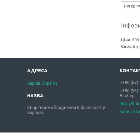
Тип кріп
Інформ
Ціна:
600 
Спосіб у
+380 (67)
Харків, Україна
+380 (93)
Вайбер
http://Kol
Спортивне обладнання Koloss-sport у
koloss.kh
Харкові.