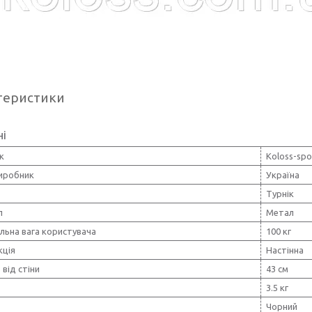
теристики
ні
к
Koloss-spo
виробник
Україна
Турнік
л
Метал
льна вага користувача
100 кг
кція
Настінна
 від стіни
43 см
3.5 кг
Чорний