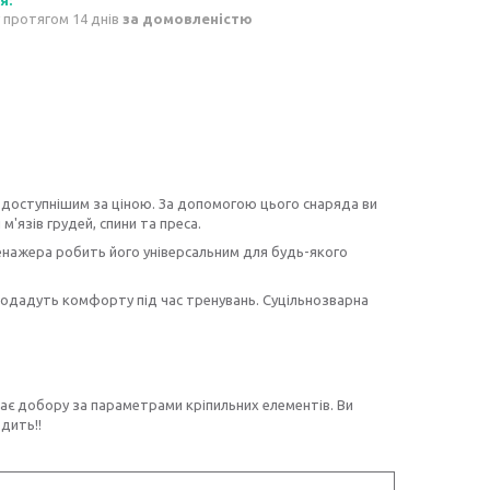
 протягом 14 днів
за домовленістю
 доступнішим за ціною. За допомогою цього снаряда ви
м'язів грудей, спини та преса.
ренажера робить його універсальним для будь-якого
додадуть комфорту під час тренувань. Суцільнозварна
агає добору за параметрами кріпильних елементів. Ви
дить!!