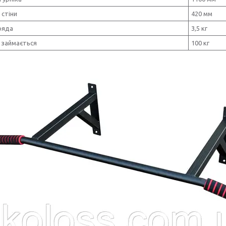
 стіни
420 мм
ряда
3,5 кг
 займається
100 кг