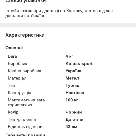
Спосіб упаковки
стрейч-плівка при доставці по Харкову, картон під час
доставки по Україні
Характеристики
Основні
Вага
4 кг
Виробник
Koloss-sport
Країна виробник
Україна
Матеріал
Метал
Тип
Турнік
Конструкція
Настінна
Максимальна вага
100 кг
користувача
Колір
Чорний
Тип кріплення
До стіни
Відстань від стіни
43 см
Габаритні розміри