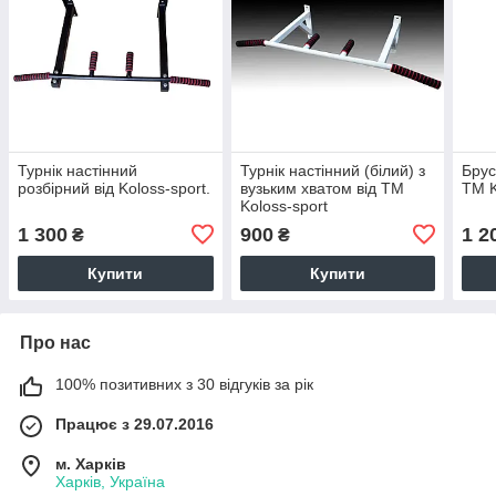
Турнік настінний
Турнік настінний (білий) з
Брус
розбірний від Koloss-sport.
вузьким хватом від TM
TM K
Koloss-sport
1 300
900
1 2
₴
₴
Купити
Купити
Про нас
100% позитивних з 30 відгуків за рік
Працює з 29.07.2016
м. Харків
Харків, Україна