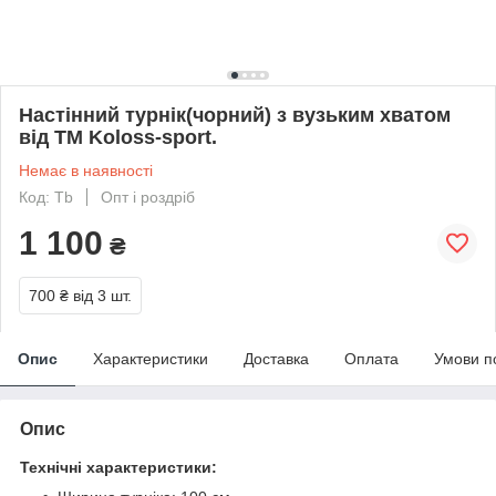
Настінний турнік(чорний) з вузьким хватом
від TM Koloss-sport.
Немає в наявності
Код: Tb
Опт і роздріб
1 100
₴
700 ₴
від 3 шт.
Опис
Характеристики
Доставка
Оплата
Умови п
Опис
Технічні характеристики: