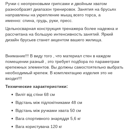
Ручки с неопреновыми грипсами и двойным хватом
разнообразят диапазон тренировок. Занятия на брусьях
направлены на укрепление мышц всего торса, а
именно: спина, грудь, руки, пресс.
Цельносварная конструкция тренажера более надежна и
рассчитана на большую интенсивность занятий. Яркий
дизайн брусьев станет акцентом вашего жилища.
Внимание!!! В виду того , что материал стен в каждом
помещении разный , это требует подбора по параметрам
крепежных элементов. Вы должны самостоятельно выбрать
необходимый крепеж. В комплектацию изделия это не
входит!!!
Технические характеристики:
Виліт від стіни 68 см
Відстань між підлокітниками 48 см
Відстань між ручками хвата 50 см
Вага спортивного знаряддя 5,6 кг
Вага користувача 120 кг