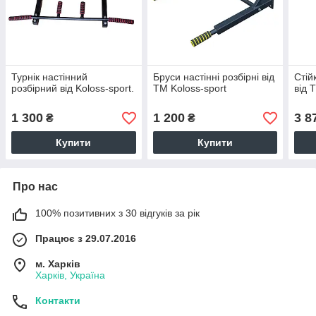
Турнік настінний
Бруси настінні розбірні від
Стій
розбірний від Koloss-sport.
TM Koloss-sport
від 
1 300
1 200
3 8
₴
₴
Купити
Купити
Про нас
100% позитивних з 30 відгуків за рік
Працює з 29.07.2016
м. Харків
Харків, Україна
Контакти