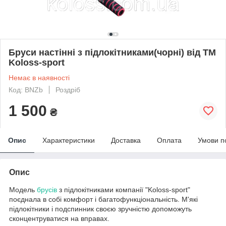
Бруси настінні з підлокітниками(чорні) від TM
Koloss-sport
Немає в наявності
Код: BNZb
Роздріб
1 500
₴
Опис
Характеристики
Доставка
Оплата
Умови п
Опис
Модель
брусів
з підлокітниками компанії "Koloss-sport"
поєднала в собі комфорт і багатофункціональність. М'які
підлокітники і подспинник своєю зручністю допоможуть
сконцентруватися на вправах.