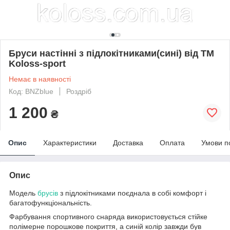
Бруси настінні з підлокітниками(сині) від TM
Koloss-sport
Немає в наявності
Код: BNZblue
Роздріб
1 200
₴
Опис
Характеристики
Доставка
Оплата
Умови п
Опис
Модель
брусів
з підлокітниками поєднала в собі комфорт і
багатофункціональність.
Фарбування спортивного снаряда використовується стійке
полімерне порошкове покриття, а синій колір завжди був