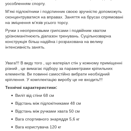
уособленням спорту.
М'які підлокітники і подспинник своєю зручністю допоможуть
сконцентруватися на вправах. Заняття на брусах спрямовані
на зміцнення м'язів усього торсу.
Ручки з неопреновыми грипсами і подвійним хватом
урізноманітнюють діапазон тренувань.
Суцільнозварна
конструкція більш надійна і розрахована на велику
інтенсивність занять.
Увага!!! В виду того , що матеріал стін у кожному приміщенні
різний , це вимагає підбору за параметрами кріпильних
елементів. Ви повинні самостійно вибрати необхідний
кріплення. У комплектацію виробу це не входить!!!
Технічні характеристики:
Виліт від стіни 68 см
Відстань між підлокітниками 48 см
Відстань між ручками хвата 50 см
Вага спортивного знаряддя 5,6 кг
Вага користувача 120 кг